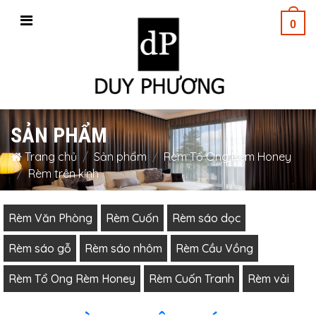
0
SẢN PHẨM
Trang chủ
Sản phẩm
Rèm Tổ Ong Rèm Honey
Rèm trên kính
Rèm Văn Phòng
Rèm Cuốn
Rèm sáo dọc
Rèm sáo gỗ
Rèm sáo nhôm
Rèm Cầu Vồng
Rèm Tổ Ong Rèm Honey
Rèm Cuốn Tranh
Rèm vải