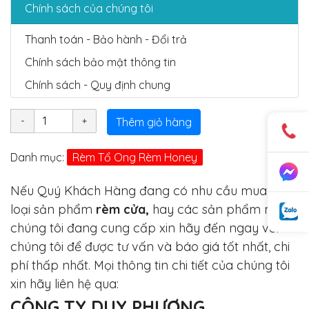
Chính sách của chúng tôi
Thanh toán - Bảo hành - Đổi trả
Chính sách bảo mật thông tin
Chính sách - Quy định chung
Thêm giỏ hàng
Danh mục:
Rèm Tổ Ong Rèm Honey
Nếu Quý Khách Hàng đang có nhu cầu mua các
loại sản phẩm
rèm cửa,
hay các sản phẩm mà
chúng tôi đang cung cấp xin hãy đến ngay với
chúng tôi để được tư vấn và báo giá tốt nhất, chi
phí thấp nhất. Mọi thông tin chi tiết của chúng tôi
xin hãy liên hệ qua:
CÔNG TY DUY PHƯƠNG