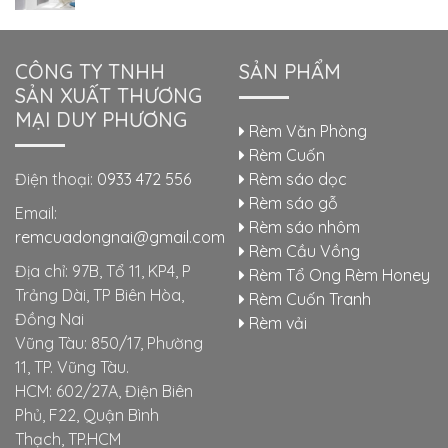
CÔNG TY TNHH
SẢN PHẨM
SẢN XUẤT THƯƠNG
MẠI DUY PHƯƠNG
Rèm Văn Phòng
Rèm Cuốn
Điện thoại:
0933 472 556
Rèm sáo dọc
Rèm sáo gỗ
Email:
Rèm sáo nhôm
remcuadongnai@gmail.com
Rèm Cầu Vồng
Địa chỉ: 97B, Tổ 11, KP4, P
Rèm Tổ Ong Rèm Honey
Trảng Dài, TP Biên Hòa,
Rèm Cuốn Tranh
Đồng Nai
Rèm vải
Vũng Tàu: 850/17, Phường
11, TP. Vũng Tàu.
HCM: 602/27A, Điện Biên
Phủ, F22, Quận Bình
Thạch, TP.HCM