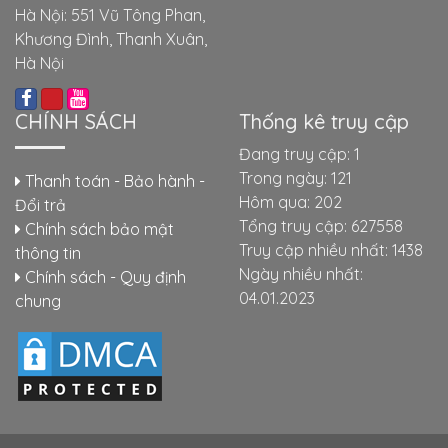
Hà Nội: 551 Vũ Tông Phan,
Khương Đình, Thanh Xuân,
Hà Nội
CHÍNH SÁCH
Thống kê truy cập
Đang truy cập: 1
Trong ngày: 121
Thanh toán - Bảo hành -
Hôm qua: 202
Đổi trả
Tổng truy cập: 627558
Chính sách bảo mật
Truy cập nhiều nhất: 1438
thông tin
Ngày nhiều nhất:
Chính sách - Quy định
04.01.2023
chung