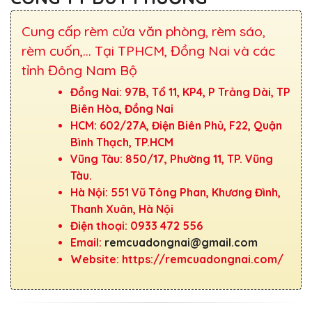
Cung cấp rèm cửa văn phòng, rèm sáo,
rèm cuốn,... Tại TPHCM, Đồng Nai và các
tỉnh Đông Nam Bộ
Đồng Nai: 97B, Tổ 11, KP4, P Trảng Dài, TP
Biên Hòa, Đồng Nai
HCM: 602/27A, Điện Biên Phủ, F22, Quận
Bình Thạch, TP.HCM
Vũng Tàu: 850/17, Phường 11, TP. Vũng
Tàu.
Hà Nội: 551 Vũ Tông Phan, Khương Đình,
Thanh Xuân, Hà Nội
Điện thoại: 0933 472 556
Email:
remcuadongnai@gmail.com
Website: https://remcuadongnai.com/